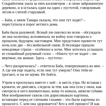
Соцработник ушла за пять километров – в свою заброшенную
деревню, и я осталась один на один с пустотой, говорливым
лесом и слепой старушкой.
– Баба, а зачем Тамара сказала, что они тут ходят? –
переступила я порог ветхого дома.
Баба была разумной. Ясный ум сквозил во всем – обсуждала
ли она политику, вспоминала ли войну или говорила о
прошлом, будущем, настоящем. Мне предстояло провести тут
ночь или две – без мобильной связи. В безлюдье пришли
неведомые страхи – особенно к ночи. Мне хотелось услышать
ее спокойный разумный голос – «Никто тут не ходит – ни
мертвые, ни живые. Здесь – пустота».
– Чего раскричалась? – ответила Баба, повернувшись ко мне. –
А где им еще ходить, если они тут умерли? Они тебя не
трогают, и ты не шуми. Не бойся.
Утром я проснулась вместе с ней – в шесть утра. Не вставая с
кровати, не двигаясь, следила за тем, как она села у окна, как
смотрела в него внимательно, кому-то кивала, шевеля губами.
Мое воображение сквозь сон дорисовывало картины,
встающие перед ее слепыми глазами – это были картины из
прошлого. С кем она здоровается? Кто к ней пришел? И как