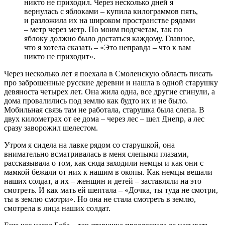
никто не приходил. Через несколько дней я
вернулась с яблоками – купила килограммов пять,
и разложила их на широком пространстве рядами
– метр через метр. По моим подсчетам, так по
яблоку должно было достаться каждому. Главное,
что я хотела сказать – «Это неправда – что к вам
никто не приходит».
Через несколько лет я поехала в Смоленскую область писать
про заброшенные русские деревни и нашла в одной старушку
девяноста четырех лет. Она жила одна, все другие сгинули, а
дома провалились под землю как будто их и не было.
Мобильная связь там не работала, старушка была слепа. В
двух километрах от ее дома – через лес – шел Днепр, а лес
сразу заворожил шелестом.
Утром я сидела на лавке рядом со старушкой, она
внимательно всматривалась в меня слепыми глазами,
рассказывала о том, как сюда заходили немцы и как они с
мамкой бежали от них к нашим в окопы. Как немцы вешали
наших солдат, а их – женщин и детей – заставляли на это
смотреть. И как мать ей шептала – «Дочка, ты туда не смотри,
ты в землю смотри». Но она не стала смотреть в землю,
смотрела в лица наших солдат.