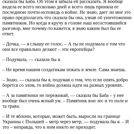
сказала бы Баба. Об этом я забыла ей рассказать. Я вообще
видела ее всего несколько дней и всего лишь приняла ее
последнюю почти-исповедь о войне. Не знаю, дает ли мне это
право предполагать что сказала бы она, узнав об уничтожении
памятников. Но когда я кручу в голове наш несостоявшийся
разговор, мне почему-то кажется, я знаю каким был бы ее
ответ.
– Дочка, — я слышу ее голос. – А ты не подумала о том что
они все правильно делают – эти европейцы?
– Подумала, — сказала бы я.
– Не время нашим солдатикам лежать в земле. Сама знаешь.
– Знаю, — сказала бы я, подумав о том, что если опять добро
борется со злом, то война должна идти на разных уровнях.
– А за памятники не переживай, — сказала бы Баба – у нее
вообще был очень ясный ум. – Памятник вон лес и то поле и
та трава.
– И те яблони, которые, может быть, выросли на границе
Украины с Польшей – метр через метр, — подумала бы я. – И
это – неправда, что к ним никто не приходит.