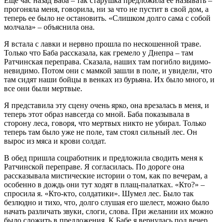
Еще час назад Баба – так старушка предложила ее называть –
прогоняла меня, говорила, ни за что не пустит в свой дом, а
теперь ее было не остановить. «Слишком долго сама с собой
молчала» – объяснила она.
Я встала с лавки и нервно прошла по нескошенной траве.
Только что Баба рассказала, как гремело у Днепра – там
Ратчинская переправа. Сказала, наших там погибло видимо-
невидимо. Потом они с мамкой зашли в поле, и увидели, что
там сидят наши бойцы в венках из бурьяна. Их было много, и
все они были мертвые.
Я представила эту сцену очень ярко, она врезалась в меня, и
теперь этот образ навсегда со мной. Баба показывала в
сторону леса, говоря, что мертвых никто не убирал. Только
теперь там было уже не поле, там стоял сильный лес. Он
вырос из мяса и крови солдат.
В обед пришла соцработник и предложила сводить меня к
Ратчинской переправе. Я согласилась. По дороге она
рассказывала мистические истории о том, как по вечерам, а
особенно в дождь они тут ходят в плащ-палатках. «Кто?» –
спросила я. «Кто-кто, солдатики». Шумел лес. Было так
безлюдно и тихо, что, долго слушая его шелест, можно было
начать различать звуки, слоги, слова. При желании их можно
было сложить в предложения. К Бабе я вернулась под вечер.