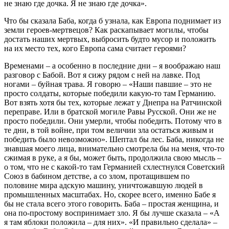
не знаю где дочка. Я не знаю где дочка».
Что бы сказала Баба, когда б узнала, как Европа поднимает из
земли героев-мертвецов? Как раскапывает могилы, чтобы
достать наших мертвых, выбросить будто мусор и положить
на их место тех, кого Европа сама считает героями?
Временами – а особенно в последние дни – я воображаю наш
разговор с Бабой. Вот я сижу рядом с ней на лавке. Под
ногами – буйная трава. Я говорю – «Наши павшие – это не
просто солдаты, которые победили какую-то там Германию.
Вот взять хотя бы тех, которые лежат у Днепра на Ратчинской
переправе. Или в братской могиле Равы Русской. Они же не
просто победили. Они умерли, чтобы победить. Потому что в
те дни, в той войне, при том величии зла остаться живым и
победить было невозможно». Шептал бы лес. Баба, никогда не
знавшая моего лица, внимательно смотрела бы на меня, что-то
сжимая в руке, а я бы, может быть, продолжила свою мысль –
о том, что не с какой-то там Германией схлестнулся Советский
Союз в бабином детстве, а со злом, протащившем по
половине мира адскую машину, уничтожавшую людей в
промышленных масштабах. Но, скорее всего, именно Бабе я
бы не стала всего этого говорить. Баба – простая женщина, и
она по-простому воспринимает зло. Я бы лучше сказала – «А
я там яблоки положила – для них». «И правильно сделала» –