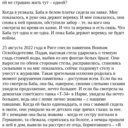
ей не страшно жить тут – одной?
Когда я уезжала, Баба в белом платке сидела на лавке. Мне
показалось, в руке она держит веревку. И мне показалось, они
снова к ней пришли, обступили забор – те, на кого она
смотрела во время их казни. И что та веревка и есть связь. Что
Баба тут одна и не одна. И пока Баба держит веревку, не будет
войны.
25 августа 2022 года в Риге снесли памятник Воинам
Освободителям. Падая, высокая стела ударилась о темную
гладь стоячей воды, выбив из нее фонтан белых брызг. Они
выросли по обеим сторонам стелы, расправились, становясь
сильными и на миг показалось, сейчас поднимут стелу и
унесут к журавлям. Такая зрительная иллюзия родилась в
момент разрушения памятника – доступная всем. Если бы на
это смотрела Баба, она бы, наверное, своими слепыми глазами
увидела продолжение, нечто большее. И если бы смотрела на
демонтаж советского танка «Т-34» в Нарве, увидела бы нечто
большее, ведь она с ними лично знакома – с нашими
павшими. Когда ей было одиннадцать, и она с мамкой сидела
в окопе, они умирали на ее детских еще зрячих глазах за нее.
И с немцами она была знакома – когда ее сестру погнали в
Германию, та сбежала, спряталась на болоте, а немцы пришли
к ней в дом, вывели на расстрел ее отца, бормотавшего – «Я