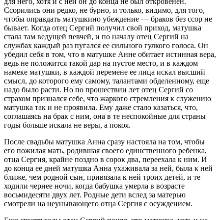
для него, хотя и с ней он до конца не был откровенен.
Ссорились они редко, не бурно, и только, видимо, для того,
чтобы оправдать матушкино убеждение — браков без ссор не
бывает. Когда отец Сергий получил свой приход, матушка
стала там ведущей певчей, и по началу отец Сергий на
службах каждый раз пугался ее сильного гулкого голоса. Он
убедил себя в том, что в матушке Анне обитает истинная вера,
ведь не положится такой дар на пустое место, и в каждом
намеке матушки, в каждой перемене ее лица искал высший
смысл, до которого ему самому, талантами обделенному, еще
надо было расти. Но по прошествии лет отец Сергий со
страхом признался себе, что жаркого стремления к служению
матушка так и не проявила. Ему даже стало казаться, что,
соглашаясь на брак с ним, она в те неспокойные для страны
годы больше искала не веры, а покоя.
После свадьбы матушка Анна сразу настояла на том, чтобы
его пожилая мать, родившая своего единственного ребенка,
отца Сергия, крайне поздно в сорок два, переехала к ним. И
до конца ее дней матушка Анна ухаживала за ней, была к ней
ближе, чем родной сын, привязала к ней троих детей, и те
ходили чернее ночи, когда бабушка умерла в возрасте
восьмидесяти двух лет. Родные дети вслед за матерью
смотрели на неунывающего отца Сергия с осуждением.