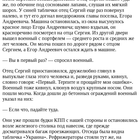
же, по обочине под сосновыми лапами, слушая их мягкий
шорох. У синей таблички отец Сергий еще раз повернул
налево, и тут его догнал внедорожник главы поселка, Егора
Андреевича. Машина остановилась, из окна высунулось
красное лицо Егора Андреевича; шумно вздыхая, он
красноречиво посмотрел на отца Сергия. Из другой двери
вышел военный с портфелем — среднего роста и средних же
лет человек. Он молча пошел по дороге рядом с отцом
Сергием, а Егор Андреевич остался ждать в машине.
— Вы в первый раз? — спросил военный.
Отец Сергий приостановился, дружелюбно глянул в
выпуклые глаза этого человека и, разведя руками, кивнул,
словно говоря: «Первый. Терпите и прощайте мои ошибки».
Военный тоже кивнул, клюнув воздух крупным носом. Они
пошли молча. Когда дошли до бетонных ограждений военный
указал на них:
— Если что, падайте туда.
Они уже прошли будки КПП с нашей стороны и остановились
возле железного столика под навесом, где прежде
досматривался багаж проезжающих. Отсюда была видна
табличка «Украина». Рефрижераторы стояли тут же, на