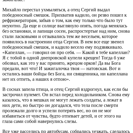
Михайло перестал ухмыляться, а отец Сергий выдал
победоносный смешок. Прихватив кадило, он резво пошел к
рефрижераторам, забыв о том, как ему только что было тут
неуютно. Да еще и солнце выглянуло опять, погода менялась
без остановки, и лапищи сосен, распростертые над ним, снова
стали ласковыми и отзывались тем же весельем, которое
появилось в настроении отца Сергия. В нем все еще звенел
победоносный смешок, и кадило весело ему подзвякивало.
«Капеллан, — говорил он про себя. — Какой я тебе капеллан?
Я с тобой в одной днепровской купели крещен! Тогда б уже
обозвал, как это у вас принято, жрецом орков! Да вы Бога
предали, вот что! И зажигалочка твоя — натовская. Вот и
остались ваши бойцы без Бога, ни священника, ни капеллана
нет их отпеть, а наших я отпою».
В соснах запела птица, и отец Сергий вздрогнул, как если бы
застрочил пулемет. Он встал перед холодильником. Снова ему
казалось, что в мешках не могут лежать солдаты, а лежат в
них дети, но быстро он догадался, что тела после смерти
пролежали долго и успели потерять вес, но он не мог
избавиться от чувства, будто отпевает детей, и от этого на
глаза сами собой навернулись слезы.
Все уже расселись по автобусам, собрались уезжать, сделалось