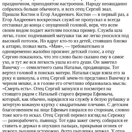
праздничном, приподнятом настроении. Народу неожиданно
собралось больше обычного, и всех отец Сергий знал.
Пришли Костин и Егор Андреевич. Костин — в первый раз, а
Егор Андреевич воскресных служб не пропускал и всегда
отстаивал до конца с опущенной головой, веря, что всем
своим видом подает жителям поселка пример. Служба шла
легко, голос подпевавшей матушки так же легко уносился под
высокий потолок. Но вдруг кто-то из детей, стоявших близко
к алтарю, позвал мать. «Мам», — требовательно и
одновременно жалобно произнес детский голос, а отцу
Сергию показалось, что это слово было сказано ему в самое
ухо, и тут же вся легкость ушла из его души. Он заметил
Ванечку — семилетнего сына Натальи, продавщицы. Тот
вертел головой в поисках матери. Наталья сзади взяла его за
руку и шикнула, а отец Сергий зачем-то представил Ванечку в
черном мешке, и в голове его отчетливо образовалась мысль:
«Смерть есть». Отец Сергий запнулся и посмотрел на
стоящего рядом с Натальей старого фермера Ефимыча,
который, как обычно, нарядился на службу в белую рубашку и
затертую кожаную куртку с квадратными плечами. С детским
благоговением на лице Ефимыч озирался по сторонам, словно
тоже кого-то искал. Отец Сергий перевел взгляд на Сережку
— разнорабочего, пьяницу. Тот едва зажег свечу, собирался ее
ставить и держал в опухших пальцах, прикрывая огонек от
чужого дыхания осторожно, будто цыпленка держал. У отца