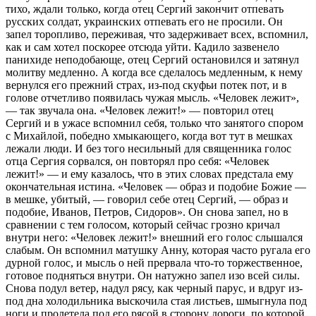
тихо, ждали только, когда отец Сергий закончит отпевать
русских солдат, украинских отпевать его не просили. Он
запел торопливо, переживая, что задерживает всех, вспомнил,
как и сам хотел поскорее отсюда уйти. Кадило зазвенело
панихиде неподобающе, отец Сергий остановился и затянул
молитву медленно. А когда все сделалось медленным, к нему
вернулся его прежний страх, из-под скуфьи потек пот, и в
голове отчетливо появилась чужая мысль. «Человек лежит»,
— так звучала она. «Человек лежит!» — повторил отец
Сергий и в ужасе вспомнил себя, только что занятого спором
с Михайлой, победно хмыкающего, когда вот тут в мешках
лежали люди. И без того несильный для священника голос
отца Сергия сорвался, он повторял про себя: «Человек
лежит!» — и ему казалось, что в этих словах предстала ему
окончательная истина. «Человек — образ и подобие Божие —
в мешке, убитый, — говорил себе отец Сергий, — образ и
подобие, Иванов, Петров, Сидоров». Он снова запел, но в
сравнении с тем голосом, который сейчас грозно кричал
внутри него: «Человек лежит!» внешний его голос слышался
слабым. Он вспомнил матушку Анну, которая часто ругала его
дурной голос, и мысль о ней прервала что-то торжественное,
готовое подняться внутри. Он натужно запел изо всей силы.
Снова подул ветер, надул рясу, как черный парус, и вдруг из-
под дна холодильника выскочила стая листьев, шмыгнула под
ноги и пролетела под его рясой в сторону дороги, по которой