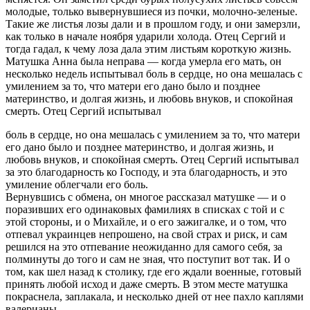
молодые, только вывернувшиеся из почки, молочно-зеленые.
Такие же листья лозы дали и в прошлом году, и они замерзли,
как только в начале ноября ударили холода. Отец Сергий и
тогда гадал, к чему лоза дала этим листьям короткую жизнь.
Матушка Анна была неправа — когда умерла его мать, он
несколько недель испытывал боль в сердце, но она мешалась с
умилением за то, что матери его дано было и позднее
материнство, и долгая жизнь, и любовь внуков, и спокойная
смерть. Отец Сергий испытывал
боль в сердце, но она мешалась с умилением за то, что матери
его дано было и позднее материнство, и долгая жизнь, и
любовь внуков, и спокойная смерть. Отец Сергий испытывал
за это благодарность ко Господу, и эта благодарность, и это
умиление облегчали его боль.
Вернувшись с обмена, он многое рассказал матушке — и о
поразивших его одинаковых фамилиях в списках с той и с
этой стороны, и о Михайле, и о его зажигалке, и о том, что
отпевал украинцев непрошено, на свой страх и риск, и сам
решился на это отпевание неожиданно для самого себя, за
полминуты до того и сам не зная, что поступит вот так. И о
том, как шел назад к столику, где его ждали военные, готовый
принять любой исход и даже смерть. В этом месте матушка
покраснела, заплакала, и несколько дней от нее пахло каплями
валерианы.