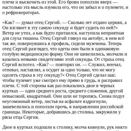
плечи и выскочить из этой. Его брови поползли вверх —
настолько эта мысль изумила его, что он забыл и о пулемете, и
о рефрижераторах.
«Как? — думал отец Сергий. — Сколько лет отдано церкви, а
Он взглянет в эту самую секунду и будет судить по ней?»
Ветер не утих, а как будто притаился, наступила неприятная
для слуха тишина. Отец Сергий глянул на автобус, в нем всё
так же, повернувшись в профиль, сидели мужчины. Теперь
отец Сергий разглядел, что одеты они были в одинаковую
голубую медицинскую форму. Они не шевелились, молчали и
казались немыми свидетелями этой секунды. От страха отец
Сергий вспотел. «Как? — повторял он. — Служил, венчал,
отпевал, наставлял, а осудит за одно только, что не могу
одолеть страха в эту секунду?» Отец Сергий сделал шаг,
чтобы пулемет уже смотрел ему прямо в грудь, и расправил
плечи. С той стороны как раз показались двое в черных
куртках — один среднего роста, среднего сложения, другой
невысокий, квадратный. Они шли не торопясь. Снова подул
неугомонный ветер, листья на асфальте вздрогнули,
зашевелились и поползли прочь, в направлении российской
границы. Некоторые, добравшись до столика, закружили у
рясы отца Сергия.
Двое в куртках подошли к столику, молча кивнули, рук никто