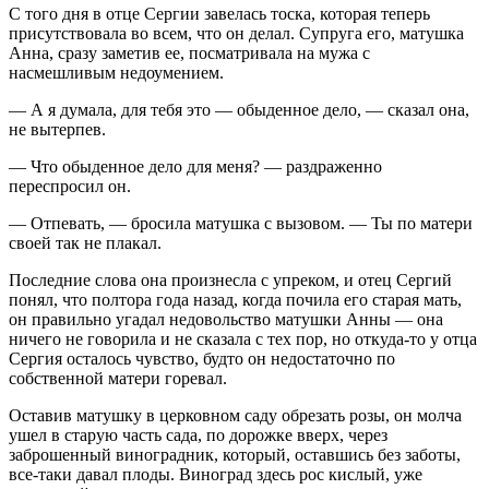
С того дня в отце Сергии завелась тоска, которая теперь
присутствовала во всем, что он делал. Супруга его, матушка
Анна, сразу заметив ее, посматривала на мужа с
насмешливым недоумением.
— А я думала, для тебя это — обыденное дело, — сказал она,
не вытерпев.
— Что обыденное дело для меня? — раздраженно
переспросил он.
— Отпевать, — бросила матушка с вызовом. — Ты по матери
своей так не плакал.
Последние слова она произнесла с упреком, и отец Сергий
понял, что полтора года назад, когда почила его старая мать,
он правильно угадал недовольство матушки Анны — она
ничего не говорила и не сказала с тех пор, но откуда-то у отца
Сергия осталось чувство, будто он недостаточно по
собственной матери горевал.
Оставив матушку в церковном саду обрезать розы, он молча
ушел в старую часть сада, по дорожке вверх, через
заброшенный виноградник, который, оставшись без заботы,
все-таки давал плоды. Виноград здесь рос кислый, уже