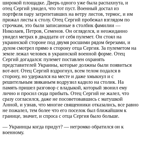
широкой площадке. Дверь одного уже была распахнута, и
отец Сергий увидел, что тот пуст. Военный достал из
портфеля пару затрепетавших на ветру листов, термос, и им
прижал листы к столу. Отец Сергий пробежал взглядом по
строчкам, это были записанные в столбик фамилии —
Николаев, Петров, Семенов. Он огляделся, и неожиданно
увидел метрах в двадцати от себя пулемет. Он стоял на
украинской стороне под двумя росшими рядом березами, и
дулом смотрел прямо в сторону отца Сергия. За пулеметом на
земле лежал человек в украинской военной форме. Отец
Сергий догадался: пулемет поставлен охранять
представителей Украины, которые должны были появиться
вот-вот. Отец Сергий вздрогнул, всем телом подался в
сторону, но удержался на месте и даже хмыкнул и с
решительным звяканьем водрузил кадило на столик. На
память пришел разговор с владыкой, который звонил ему
лично и просил сюда прибыть. Отец Сергий не жалел, что
сразу согласился, даже не посоветовавшись с матушкой
Анной, и узнав, что многие священники отказались, все равно
не пожалел, тем более что его поселок был ближайшим к
границе, значит, и спроса с отца Сергия было больше.
— Украинцы когда придут? — негромко обратился он к
военному.