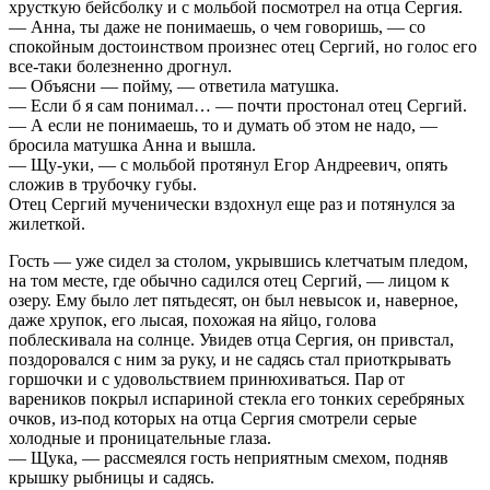
хрусткую бейсболку и с мольбой посмотрел на отца Сергия.
— Анна, ты даже не понимаешь, о чем говоришь, — со
спокойным достоинством произнес отец Сергий, но голос его
все-таки болезненно дрогнул.
— Объясни — пойму, — ответила матушка.
— Если б я сам понимал… — почти простонал отец Сергий.
— А если не понимаешь, то и думать об этом не надо, —
бросила матушка Анна и вышла.
— Щу-уки, — с мольбой протянул Егор Андреевич, опять
сложив в трубочку губы.
Отец Сергий мученически вздохнул еще раз и потянулся за
жилеткой.
Гость — уже сидел за столом, укрывшись клетчатым пледом,
на том месте, где обычно садился отец Сергий, — лицом к
озеру. Ему было лет пятьдесят, он был невысок и, наверное,
даже хрупок, его лысая, похожая на яйцо, голова
поблескивала на солнце. Увидев отца Сергия, он привстал,
поздоровался с ним за руку, и не садясь стал приоткрывать
горшочки и с удовольствием принюхиваться. Пар от
вареников покрыл испариной стекла его тонких серебряных
очков, из-под которых на отца Сергия смотрели серые
холодные и проницательные глаза.
— Щука, — рассмеялся гость неприятным смехом, подняв
крышку рыбницы и садясь.