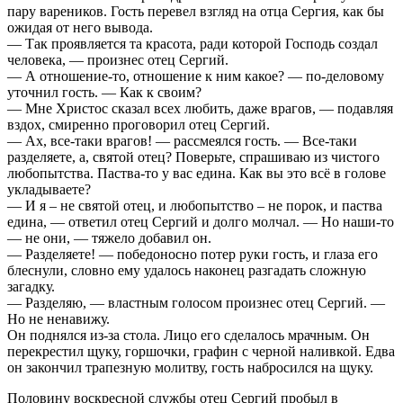
пару вареников. Гость перевел взгляд на отца Сергия, как бы
ожидая от него вывода.
— Так проявляется та красота, ради которой Господь создал
человека, — произнес отец Сергий.
— А отношение-то, отношение к ним какое? — по-деловому
уточнил гость. — Как к своим?
— Мне Христос сказал всех любить, даже врагов, — подавляя
вздох, смиренно проговорил отец Сергий.
— Ах, все-таки врагов! — рассмеялся гость. — Все-таки
разделяете, а, святой отец? Поверьте, спрашиваю из чистого
любопытства. Паства-то у вас едина. Как вы это всё в голове
укладываете?
— И я – не святой отец, и любопытство – не порок, и паства
едина, — ответил отец Сергий и долго молчал. — Но наши-то
— не они, — тяжело добавил он.
— Разделяете! — победоносно потер руки гость, и глаза его
блеснули, словно ему удалось наконец разгадать сложную
загадку.
— Разделяю, — властным голосом произнес отец Сергий. —
Но не ненавижу.
Он поднялся из-за стола. Лицо его сделалось мрачным. Он
перекрестил щуку, горшочки, графин с черной наливкой. Едва
он закончил трапезную молитву, гость набросился на щуку.
Половину воскресной службы отец Сергий пробыл в