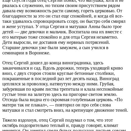
Еще спустя годы отец Сергий понял, что матушка, хоть и не
рвалась к служению, но тихим своим присутствием рядом
давала ему возможность расти самому, гореть церковью. От
благодарности за это он стал еще спокойней, и когда ей все-
таки удавалось спровоцировать ссору, он быстро себя смирял
и жене уступал. У отца Сергия и матушки Анны было трое
детей — две девочки и мальчик. Воспитала она их вместе с
его матерью тоже спокойно и для отца Сергия незаметно.
Дети выросли, не доставив ему нервных потрясений.
Старшие девочки уже были замужем, а сын учился в
семинарии в Воронеже.
Отец Сергий дошел до конца виноградника, здесь
заканчивался и сад. Вдоль дорожки, теперь уходящей криво
вниз, с двух сторон стояли круглые бетонные столбики,
покрашенные в последний раз лет десять назад. Виноград
цеплялся за проволоку, натянутую между ними. Грубая,
забуревшая по краям листва трепетала и клала неспокойные
густые тени на залитую здесь на пригорке светом землю.
Отсюда была видна его скромная голубенькая церковь. «По
матери так не плакал», — повторил он про себя слова
матушки и стал смотреть вниз, на крепнущее движение теней.
Тяжело вздохнув, отец Сергий подумал о том, что этот
октябрь подозрительно теплый и, правду говорят, климат
меняется. Он заметил среди бурых полусухих листьев совсем