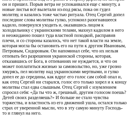
он и пришел. Порыв ветра не успокаивался еще с минуту, а
новые листья всё вылетали из-под рясы, пока он гудел
молитву, и казались тоже частью ритуала. Отец Сергий допел
последние слова молитвы гулко, успокоил разогнавшееся
кадило, повернулся уходить и, оказавшись лицом к
холодильнику с украинскими телами, махнул кадилом в него
и неожиданно пошел туда властной походкой, расправив
плечи, и со стороны казалось, что нет такой власти на земле,
которая могла бы остановить его на пути к другим Ивановым,
Петровым, Сидоровым. Он напоминал себе, что их нельзя
отпевать без разрешения украинской стороны, которая,
отказавшись от Бога, в отпеваниях не нуждается, и что он
может поплатиться жизнью за самовольство, но, уже грозно
хмурясь, пел молитву над украинскими мертвыми, и гулко
допел ее до середины, как вдруг его голос сам собой опал и,
как отец Сергий ни старался, голос его только хирел и к концу
молитвы стал едва слышным. Отец Сергий с изумлением
спросил себя: «Да ты что ж, грешный, другим голосом поешь?
Детей своих разделяешь?» И больше не стало чувства
торжества, и властность из его движений ушла, остался только
страх от уверенной мысли, что в эту самую минуту Господь-
то и глянул на него.