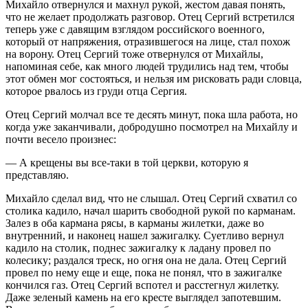
Михайло отвернулся и махнул рукой, жестом давая понять,
что не желает продолжать разговор. Отец Сергий встретился
теперь уже с давящим взглядом российского военного,
который от напряжения, отразившегося на лице, стал похож
на ворону. Отец Сергий тоже отвернулся от Михайлы,
напоминая себе, как много людей трудились над тем, чтобы
этот обмен мог состояться, и нельзя им рисковать ради словца,
которое рвалось из груди отца Сергия.
Отец Сергий молчал все те десять минут, пока шла работа, но
когда уже заканчивали, добродушно посмотрел на Михайлу и
почти весело произнес:
— А крещены вы все-таки в той церкви, которую я
представляю.
Михайло сделал вид, что не слышал. Отец Сергий схватил со
столика кадило, начал шарить свободной рукой по карманам.
Залез в оба кармана рясы, в карманы жилетки, даже во
внутренний, и наконец нашел зажигалку. Суетливо вернул
кадило на столик, поднес зажигалку к ладану провел по
колесику; раздался треск, но огня она не дала. Отец Сергий
провел по нему еще и еще, пока не понял, что в зажигалке
кончился газ. Отец Сергий вспотел и расстегнул жилетку.
Даже зеленый камень на его кресте выглядел запотевшим.