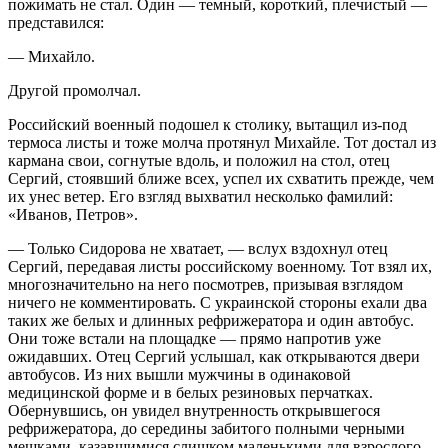
пожимать не стал. Один — темный, короткий, плечистый —
представился:
— Михайло.
Другой промолчал.
Российский военный подошел к столику, вытащил из-под
термоса листы и тоже молча протянул Михайле. Тот достал из
кармана свои, согнутые вдоль, и положил на стол, отец
Сергий, стоявший ближе всех, успел их схватить прежде, чем
их унес ветер. Его взгляд выхватил несколько фамилий:
«Иванов, Петров».
— Только Сидорова не хватает, — вслух вздохнул отец
Сергий, передавая листы российскому военному. Тот взял их,
многозначительно на него посмотрев, призывая взглядом
ничего не комментировать. С украинской стороны ехали два
таких же белых и длинных рефрижератора и один автобус.
Они тоже встали на площадке — прямо напротив уже
ожидавших. Отец Сергий услышал, как открываются двери
автобусов. Из них вышли мужчины в одинаковой
медицинской форме и в белых резиновых перчатках.
Обернувшись, он увидел внутренность открывшегося
рефрижератора, до середины забитого полными черными
мешками, казавшимися слишком маленькими для взрослого