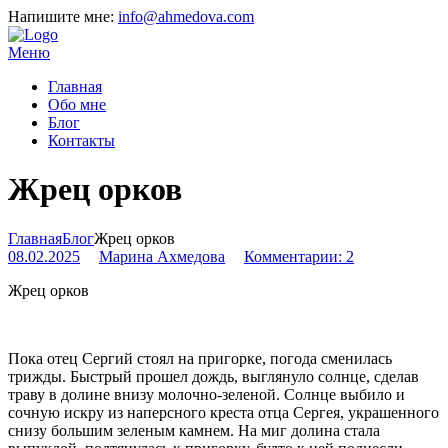
Напишите мне:
info@ahmedova.com
Меню
Главная
Обо мне
Блог
Контакты
Жрец орков
Главная
Блог
Жрец орков
08.02.2025
Марина Ахмедова
Комментарии: 2
Жрец орков
Пока отец Сергий стоял на пригорке, погода сменилась
трижды. Быстрый прошел дождь, выглянуло солнце, сделав
траву в долине внизу молочно-зеленой. Солнце выбило и
сочную искру из наперсного креста отца Сергея, украшенного
снизу большим зеленым камнем. На миг долина стала