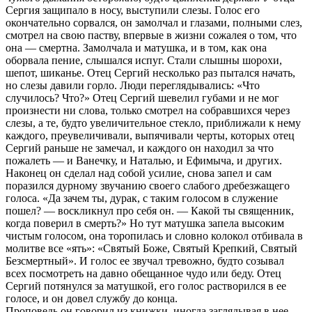
Сергия защипало в носу, выступили слезы. Голос его
окончательно сорвался, он замолчал и глазами, полными слез,
смотрел на свою паству, впервые в жизни сожалея о том, что
она — смертна. Замолчала и матушка, и в том, как она
оборвала пение, слышался испуг. Стали слышны шорохи,
шепот, шиканье. Отец Сергий несколько раз пытался начать,
но слезы давили горло. Люди переглядывались: «Что
случилось? Что?» Отец Сергий шевелил губами и не мог
произнести ни слова, только смотрел на собравшихся через
слезы, а те, будто увеличительное стекло, приближали к нему
каждого, преувеличивали, выпячивали черты, которых отец
Сергий раньше не замечал, и каждого он находил за что
пожалеть — и Ванечку, и Наталью, и Ефимыча, и других.
Наконец он сделал над собой усилие, снова запел и сам
поразился дурному звучанию своего слабого дребезжащего
голоса. «Да зачем ты, дурак, с таким голосом в служение
пошел? — воскликнул про себя он. — Какой ты священник,
когда поверил в смерть?» Но тут матушка запела высоким
чистым голосом, она торопилась и словно колокол отбивала в
молитве все «ять»: «Святый Боже, Святый Крепкий, Святый
Безсмертный». И голос ее звучал тревожно, будто созывал
всех посмотреть на давно обещанное чудо или беду. Отец
Сергий потянулся за матушкой, его голос растворился в ее
голосе, и он довел службу до конца.
Проповедь он говорил из книжки, иногда заглядывая в нее.