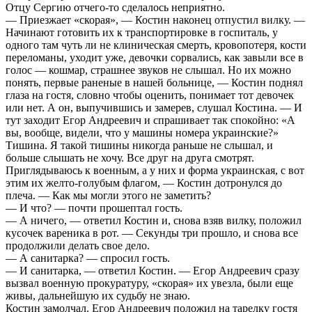
Отцу Сергию отчего-то сделалось неприятно.
— Приезжает «скорая», — Костин наконец отпустил вилку. —
Начинают готовить их к транспортировке в госпиталь, у
одного там чуть ли не клиническая смерть, кровопотеря, кости
переломаны, уходит уже, девочки сорвались, как завыли все в
голос — кошмар, страшнее звуков не слышал. Но их можно
понять, первые раненые в нашей больнице, — Костин поднял
глаза на гостя, словно чтобы оценить, понимает тот девочек
или нет. А он, выпучившись и замерев, слушал Костина. — И
тут заходит Егор Андреевич и спрашивает так спокойно: «А
вы, вообще, видели, что у машины номера украинские?»
Тишина. Я такой тишины никогда раньше не слышал, и
больше слышать не хочу. Все друг на друга смотрят.
Приглядываюсь к военным, а у них и форма украинская, с вот
этим их желто-голубым флагом, — Костин дотронулся до
плеча. — Как мы могли этого не заметить?
— И что? — почти прошептал гость.
— А ничего, — ответил Костин и, снова взяв вилку, положил
кусочек вареника в рот. — Секунды три прошло, и снова все
продолжили делать свое дело.
— А санитарка? — спросил гость.
— И санитарка, — ответил Костин. — Егор Андреевич сразу
вызвал военную прокуратуру, «скорая» их увезла, были еще
живы, дальнейшую их судьбу не знаю.
Костин замолчал. Егор Андреевич положил на тарелку гостя