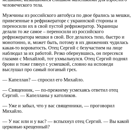
человеческого тела.
Мужчины из российского автобуса по двое брались за мешки,
привезенные в рефрижераторе с украинской стороны и
переносили их в свой пустой рефрижератор. Украинцы
делали то же самое – переносили из российского
рефрижератора мешки в свой. Все делалось тихо, быстро и
монотонно, и, может быть, потому в их движениях чудилась
какая-то вороватость. Отец Сергий с безучастием на лице
наблюдал за их работой. Резко обернувшись, он пересекся
глазами с Михайлой, тот ухмыльнулся. Отец Сергий поднял
брови и тоже глянул с усмешкой, словно на исповеди
выслушал про самый поганый грех.
— Капеллан? — спросил его Михайло.
— Священник, — по-прежнему усмехаясь ответил отец
Сергий. — Капелланы у католиков.
— Уже и забыл, что у вас священники, — проговорил
Михайло.
— У нас или и у вас? — вспыхнул отец Сергий. — Вы какой
церковью крещенный?