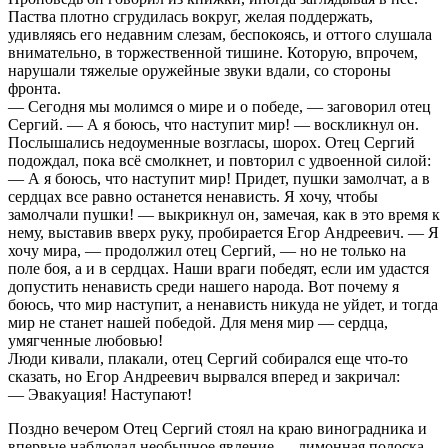
Паства плотно сгрудилась вокруг, желая поддержать,
удивляясь его недавним слезам, беспокоясь, и оттого слушала
внимательно, в торжественной тишине. Которую, впрочем,
нарушали тяжелые оружейные звуки вдали, со стороны
фронта.
— Сегодня мы молимся о мире и о победе, — заговорил отец
Сергий. — А я боюсь, что наступит мир! — воскликнул он.
Послышались недоуменные возгласы, шорох. Отец Сергий
подождал, пока всё смолкнет, и повторил с удвоенной силой:
— А я боюсь, что наступит мир! Придет, пушки замолчат, а в
сердцах все равно останется ненависть. Я хочу, чтобы
замолчали пушки! — выкрикнул он, замечая, как в это время к
нему, выставив вверх руку, пробирается Егор Андреевич. — Я
хочу мира, — продолжил отец Сергий, — но не только на
поле боя, а и в сердцах. Наши враги победят, если им удастся
допустить ненависть среди нашего народа. Вот почему я
боюсь, что мир наступит, а ненависть никуда не уйдет, и тогда
мир не станет нашей победой. Для меня мир — сердца,
умягченные любовью!
Люди кивали, плакали, отец Сергий собирался еще что-то
сказать, но Егор Андреевич вырвался вперед и закричал:
— Эвакуация! Наступают!
Поздно вечером Отец Сергий стоял на краю виноградника и
впервые наблюдал необычное явление — лимонная полоска