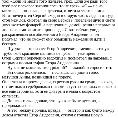
ухо: «Если из мести того желаете, грех. Если же ради того,
чтоб все поскорее закончилось, то не грех». «Я — не из
мести», — тоненько, как девочка, ответила учительница.
В тот вечер отец Сергий сходил в старую часть сада, и оттуда,
стоя меж лоз, смотрел на свою церковь, позеленевшую в свете
двух желтых фонарей, а вернувшись домой, решил впервые за
долгое время записать проповедь. И вот сейчас, увидев
раскрасневшегося обиженного Егора Андреевича, он
подумал, что не сможет ему объяснить нежелания идти в
беседку.
— Щу-уки, — произнес Егор Андреевич, смешно вытянув
трубочкой красивые малиновые губы, — уже преют.
Отец Сергий обреченно вздохнул и посмотрел на лаковые, с
острыми носами туфли Егора Андреевича.
— Ну как не можешь, отец родной? — жалобно спросил тот.
— Батюшка расклеился, — послышался гулкий голос
матушки Анны, возникшей на пороге.
Она стояла в проеме двери, скрестив руки на груди, высокая,
с заметными серебряными нитями в густых светлых волосах и
все еще стройная, хотя ее фигура и начала с возрастом
оплывать.
— До него только дошло, что русские бьют русских, –
продолжила она.
— А это, между прочим, правда, — быстро и как будто между
делом ответил Егор Андреевич, стянул с головы новую