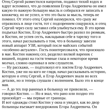
Отец Сергий разместился напротив, подавил тихий вздох и
вдруг вспомнил, что до появления Егора Андреевича он имел
какую-то важную большую мысль и собирался ее записать в
книжечку, но не успел, и что это была за мысль, теперь не
помнил. От этого отец Сергий нахмурился, что сразу же
отразилось в лице гостя, тот с подозрением сощурился, и отец
Сергий через силу заставил себя улыбнуться ему. В это время
подъехал Костин, Егор Андреевич быстро разлил по рюмкам,
и Костин, не успев сесть, накладывая себе в тарелку того и
этого, начал рассказывать о том, что в больницу завезли
новый аппарат УЗИ, который после майских событий
«особенно актуален». Гость поинтересовался, что произошло
в мае. Костин наконец сел, разделил вилкой вареник с
вишней, поднял на гостя темные глаза и некоторое время
молчал, словно оценивал в нем слушателя.
— Ну расскажи, — подтолкнул его локтем Егор Андреевич.
Костин, уже ни на кого не глядя, начал рассказывать историю,
которую и отец Сергий, и Егор Андреевич знали во всех
деталях, но и теперь слушали с волнением. Было это в конце
мая.
— А до тех пор раненых в больницу не привозили, —
говорил Костин. — Но я знал, что рано или поздно это
произойдет — мы первые от границы.
И вот однажды стоял Костин у окна и увидел, как во двор
больницы въезжает внедорожник Егора Андреевича. Он