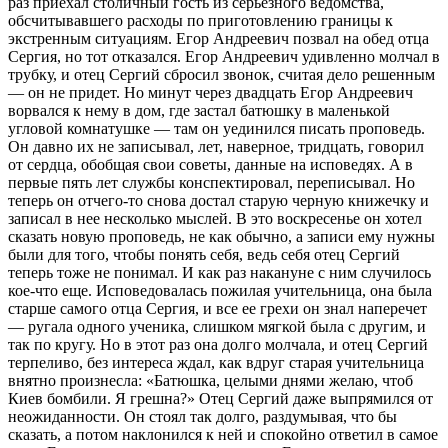
раз приехал столичный гость из серьезного ведомства,
обсчитывавшего расходы по приготовлению границы к
экстренным ситуациям. Егор Андреевич позвал на обед отца
Сергия, но тот отказался. Егор Андреевич удивленно молчал в
трубку, и отец Сергий сбросил звонок, считая дело решенным
— он не придет. Но минут через двадцать Егор Андреевич
ворвался к нему в дом, где застал батюшку в маленькой
угловой комнатушке — там он уединился писать проповедь.
Он давно их не записывал, лет, наверное, тридцать, говорил
от сердца, обобщая свои советы, данные на исповедях. А в
первые пять лет службы конспектировал, переписывал. Но
теперь он отчего-то снова достал старую черную книжечку и
записал в нее несколько мыслей. В это воскресенье он хотел
сказать новую проповедь, не как обычно, а записи ему нужны
были для того, чтобы понять себя, ведь себя отец Сергий
теперь тоже не понимал. И как раз накануне с ним случилось
кое-что еще. Исповедовалась пожилая учительница, она была
старше самого отца Сергия, и все ее грехи он знал наперечет
— ругала одного ученика, слишком мягкой была с другим, и
так по кругу. Но в этот раз она долго молчала, и отец Сергий
терпеливо, без интереса ждал, как вдруг старая учительница
внятно произнесла: «Батюшка, целыми днями желаю, чтоб
Киев бомбили. Я грешна?» Отец Сергий даже выпрямился от
неожиданности. Он стоял так долго, раздумывая, что бы
сказать, а потом наклонился к ней и спокойно ответил в самое