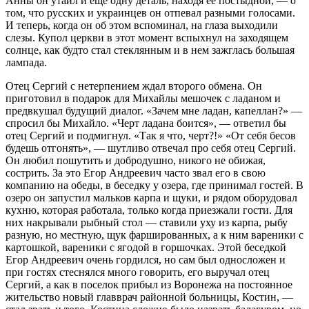
Анны он утаил и еще одну деталь, находя ее постыдной, — о
том, что русских и украинцев он отпевал разными голосами.
И теперь, когда он об этом вспоминал, на глаза выходили
слезы. Купол церкви в этот момент вспыхнул на заходящем
солнце, как будто стал стеклянным и в нем зажглась большая
лампада.
Отец Сергий с нетерпением ждал второго обмена. Он
приготовил в подарок для Михайлы мешочек с ладаном и
предвкушал будущий диалог. «Зачем мне ладан, капеллан?» —
спросил бы Михайло. «Черт ладана боится», — ответил бы
отец Сергий и подмигнул. «Так я что, черт?!» «От себя бесов
будешь отгонять», — шутливо отвечал про себя отец Сергий.
Он любил пошутить и добродушно, никого не обижая,
сострить. За это Егор Андреевич часто звал его в свою
компанию на обеды, в беседку у озера, где принимал гостей. В
озеро он запустил мальков карпа и щуки, и рядом оборудовал
кухню, которая работала, только когда приезжали гости. Для
них накрывали рыбный стол — ставили уху из карпа, рыбу
разную, но местную, щук фаршированных, а к ним вареники с
картошкой, вареники с ягодой в горшочках. Этой беседкой
Егор Андреевич очень гордился, но сам был односложен и
при гостях стеснялся много говорить, его выручал отец
Сергий, а как в поселок прибыл из Воронежа на постоянное
жительство новый главврач районной больницы, Костин, —