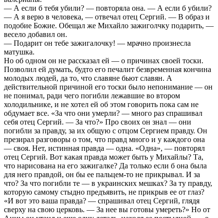
— А если б тебя убили? — повторяла она. — А если б убили?
— А я верю в человека, — отвечал отец Сергий. — В образ и
подобие Божие. Обещал же Михайло зажиголчку подарить, —
весело добавил он.
— Подарит он тебе зажигалочку! — мрачно произнесла
матушка.
Но об одном он не рассказал ей — о причинах своей тоски.
Позволил ей думать, будто его печалит безвременная кончина
молодых людей, да то, что славяне бьют славян. А
действительной причиной его тоски было непонимание — он
не понимал, ради чего погибли лежавшие во втором
холодильнике, и не хотел ей об этом говорить пока сам не
обдумает все. «За что они умерли? — много раз спрашивал
себя отец Сергий. — За что?» Про своих он знал — они
погибли за правду, за их общую с отцом Сергием правду. Он
презирал разговоры о том, что правд много и у каждого она
— своя. Нет, истинная правда — одна. «Одна», — повторял
отец Сергий. Вот какая правда может быть у Михайлы? Та,
что нарисована на его зажигалке? Да только если б она была
для него правдой, он бы ее пальцем-то не прикрывал. И за
что? За что погибли те — в украинских мешках? За ту правду,
которую самому стыдно предъявить, не прикрыв ее от глаз?
«И вот это ваша правда? — спрашивал отец Сергий, глядя
сверху на свою церковь. — За нее вы готовы умереть?» Но от