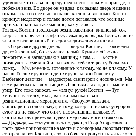
удивился, что глава не предупредил его звонком о приезде, и
побежал вниз. Во дворе он увидел, как задняя дверь машины
открылась и из нее выпал окровавленный военный. Костин
крикнул медсестер и только потом догадался, что военные
приехали на такой же машине, как у главы.
Говоря, Костин продолжал резать вареники, вишневый сок
забрызгал тарелку и салфетку, лежавшую рядом. Гость, словно
загипнотизированный, следил за движениями вилки.
— Открылась другая дверь, — говорил Костин, — выскочил
другой военный, более-менее целый. Кричит: «Срочно
помогите!» Я заглядываю в машину, а там… — Костин
потянулся за сметаной и вытряхнул себе в тарелку большую
ложку. —Мы, конечно, готовились к такому, но не к такому. У
нас не было хирургии, один хирург на всю больницу.
Выбегают девочки — медсестры, санитарки с носилками. Мы
сами раненых кладем, тащим. Двое тяжелых, один в машине
умер. Его тоже заносят, — махнул рукой Костин. — Тут
хирург спустился, мы давай живым оказывать
реанимационные мероприятия. «Скорую» вызвали.
Санитарки в голос плачут, и тому, который целый, бутерброды
суют, а я не скажу, что они у нас женщины щедрые. А
санитарка таз принесла и давай мертвому ноги обмывать.
— Да-да-да, — ссутулившись поддакнул Егор Андреевич, а
гость даже приподнялся на месте и с холодным любопытством
смотрел на рот Костина, словно боялся пропустить хоть слово.