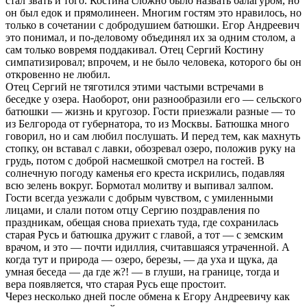
стал звать и того. Костина сложно было назвать балагуром, но
он был едок и прямолинеен. Многим гостям это нравилось, но
только в сочетании с добродушием батюшки. Егор Андреевич
это понимал, и по-деловому объединял их за одним столом, а
сам только вовремя поддакивал. Отец Сергий Костину
симпатизировал; впрочем, и не было человека, которого бы он
откровенно не любил.
Отец Сергий не тяготился этими частыми встречами в
беседке у озера. Наоборот, они разнообразили его — сельского
батюшки — жизнь и кругозор. Гости приезжали разные — то
из Белгорода от губернатора, то из Москвы. Батюшка много
говорил, но и сам любил послушать. И перед тем, как махнуть
стопку, он вставал с лавки, обозревал озеро, положив руку на
грудь, потом с доброй насмешкой смотрел на гостей. В
солнечную погоду каменья его креста искрились, подавляя
всю зелень вокруг. Бормотал молитву и выпивал залпом.
Гости всегда уезжали с добрым чувством, с умиленными
лицами, и слали потом отцу Сергию поздравления по
праздникам, обещая снова приехать туда, где сохранилась
старая Русь и батюшка дружит с главой, а тот — с земским
врачом, и это — почти идиллия, считавшаяся утраченной. А
когда тут и природа — озеро, березы, — да уха и щука, да
умная беседа — да где ж?! — в глуши, на границе, тогда и
вера появляется, что старая Русь еще простоит.
Через несколько дней после обмена к Егору Андреевичу как