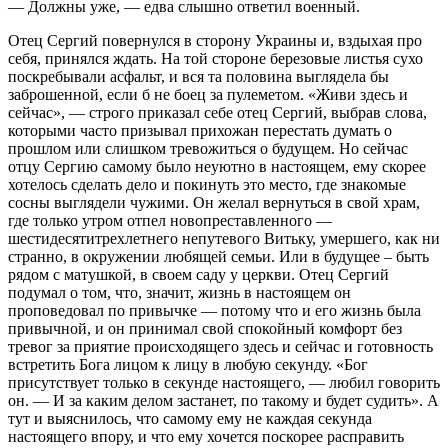
— Должны уже, — едва слышно ответил военный.
Отец Сергий повернулся в сторону Украины и, вздыхая про
себя, принялся ждать. На той стороне березовые листья сухо
поскребывали асфальт, и вся та половина выглядела бы
заброшенной, если б не боец за пулеметом. «Живи здесь и
сейчас», — строго приказал себе отец Сергий, выбрав слова,
которыми часто призывал прихожан перестать думать о
прошлом или слишком тревожиться о будущем. Но сейчас
отцу Сергию самому было неуютно в настоящем, ему скорее
хотелось сделать дело и покинуть это место, где знакомые
сосны выглядели чужими. Он желал вернуться в свой храм,
где только утром отпел новопреставленного —
шестидесятитрехлетнего непутевого Витьку, умершего, как ни
странно, в окружении любящей семьи. Или в будущее – быть
рядом с матушкой, в своем саду у церкви. Отец Сергий
подумал о том, что, значит, жизнь в настоящем он
проповедовал по привычке — потому что и его жизнь была
привычной, и он принимал свой спокойный комфорт без
тревог за приятие происходящего здесь и сейчас и готовность
встретить Бога лицом к лицу в любую секунду. «Бог
присутствует только в секунде настоящего, — любил говорить
он. — И за каким делом застанет, по такому и будет судить». А
тут и выяснилось, что самому ему не каждая секунда
настоящего впору, и что ему хочется поскорее расправить