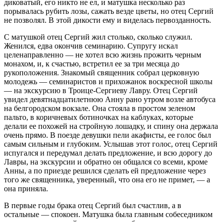
диковатый, его никто не ел, и матушка несколько раз
порывалась рубить лозы, сажать везде цветы, но отец Сергий
не позволял. В этой дикости ему и виделась первозданность.
С матушкой отец Сергий жил столько, сколько служил.
Женился, едва окончив семинарию. Супругу искал
целенаправленно — не хотел всю жизнь прожить черным
монахом, и, к счастью, встретил ее за три месяца до
рукоположения. Знакомый священник собрал церковную
молодежь — семинаристов и прихожанок воскресной школы
— на экскурсию в Троице-Сергиеву Лавру. Отец Сергий
увидел девятнадцатилетнюю Анну рано утром возле автобуса
на белгородском вокзале. Она стояла в простом зеленом
пальто, в коричневых ботиночках на каблуках, которые
делали ее похожей на стройную лошадку, и спину она держала
очень прямо. В поезде девушки пели акафисты, ее голос был
самым сильным и глубоким. Услышав этот голос, отец Сергий
испугался и передумал делать предложение, и всю дорогу до
Лавры, на экскурсии и обратно он общался со всеми, кроме
Анны, а по приезде решился сделать ей предложение через
того же священника, уверенный, что она его не примет, — а
она приняла.
В первые годы брака отец Сергий был счастлив, а в
остальные — спокоен. Матушка была главным собеседником