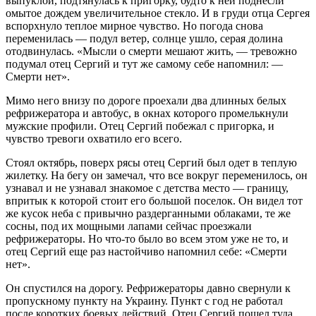
выпуклой, подтянулась к пригорку, будто к ней поднесли
омытое дождем увеличительное стекло. И в груди отца Сергея
вспорхнуло теплое мирное чувство. Но погода снова
переменилась — подул ветер, солнце ушло, серая долина
отодвинулась. «Мысли о смерти мешают жить, — тревожно
подумал отец Сергий и тут же самому себе напомнил: —
Смерти нет».
Мимо него внизу по дороге проехали два длинных белых
рефрижератора и автобус, в окнах которого промелькнули
мужские профили. Отец Сергий побежал с пригорка, и
чувство тревоги охватило его всего.
Стоял октябрь, поверх рясы отец Сергий был одет в теплую
жилетку. На бегу он замечал, что все вокруг переменилось, он
узнавал и не узнавал знакомое с детства место — границу,
впритык к которой стоит его большой поселок. Он видел тот
же кусок неба с привычно раздерганными облаками, те же
сосны, под их мощными лапами сейчас проезжали
рефрижераторы. Но что-то было во всем этом уже не то, и
отец Сергий еще раз настойчиво напомнил себе: «Смерти
нет».
Он спустился на дорогу. Рефрижераторы давно свернули к
пропускному пункту на Украину. Пункт с год не работал
после коротких боевых действий. Отец Сергий пошел туда