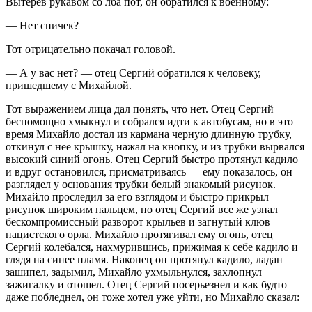
Вытерев рукавом со лба пот, он обратился к военному:
— Нет спичек?
Тот отрицательно покачал головой.
— А у вас нет? — отец Сергий обратился к человеку,
пришедшему с Михайлой.
Тот выражением лица дал понять, что нет. Отец Сергий
беспомощно хмыкнул и собрался идти к автобусам, но в это
время Михайло достал из кармана черную длинную трубку,
откинул с нее крышку, нажал на кнопку, и из трубки вырвался
высокий синий огонь. Отец Сергий быстро протянул кадило
и вдруг остановился, присматриваясь — ему показалось, он
разглядел у основания трубки белый знакомый рисунок.
Михайло проследил за его взглядом и быстро прикрыл
рисунок широким пальцем, но отец Сергий все же узнал
бескомпромиссный разворот крыльев и загнутый клюв
нацистского орла. Михайло протягивал ему огонь, отец
Сергий колебался, нахмурившись, прижимая к себе кадило и
глядя на синее пламя. Наконец он протянул кадило, ладан
зашипел, задымил, Михайло ухмыльнулся, захлопнул
зажигалку и отошел. Отец Сергий посерьезнел и как будто
даже побледнел, он тоже хотел уже уйти, но Михайло сказал: