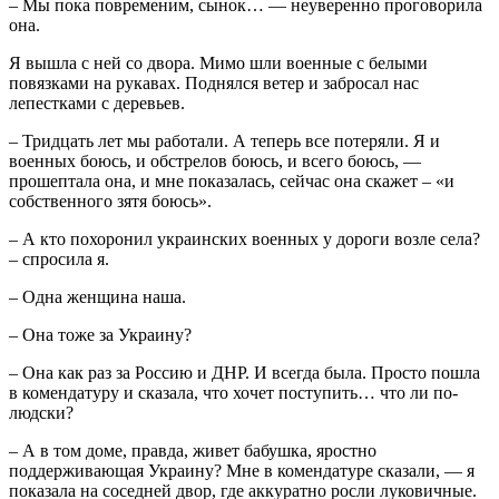
– Мы пока повременим, сынок… — неуверенно проговорила
она.
Я вышла с ней со двора. Мимо шли военные с белыми
повязками на рукавах. Поднялся ветер и забросал нас
лепестками с деревьев.
– Тридцать лет мы работали. А теперь все потеряли. Я и
военных боюсь, и обстрелов боюсь, и всего боюсь, —
прошептала она, и мне показалась, сейчас она скажет – «и
собственного зятя боюсь».
– А кто похоронил украинских военных у дороги возле села?
– спросила я.
– Одна женщина наша.
– Она тоже за Украину?
– Она как раз за Россию и ДНР. И всегда была. Просто пошла
в комендатуру и сказала, что хочет поступить… что ли по-
людски?
– А в том доме, правда, живет бабушка, яростно
поддерживающая Украину? Мне в комендатуре сказали, — я
показала на соседней двор, где аккуратно росли луковичные.