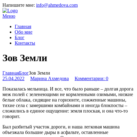
Напишите мне:
info@ahmedova.com
Меню
Главная
Обо мне
Блог
Контакты
Зов Земли
Главная
Блог
Зов Земли
25.04.2022
Марина Ахмедова
Комментарии: 0
Показалась мельница. И все, что было раньше – долгая дорога
меж полей с зеленеющими не кормленными озимыми, низкие
белые облака, сидящие на горизонте, сожженные машины,
тихие села с замершими комбайнами и иногда блокпосты –
сложились в единое ощущение: земля плоская, и она что-то
говорит.
Был разбитый участок дороги, и наша легковая машина
объезжала большие дыры в асфальте, оставленные