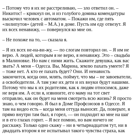
– Потому что я их не расстреливаю, — зло ответил он. –
Никитос! – крикнул он, и из голубого домика комендатуры
выскочил человек с автоматом. – Покажи им, где пять
«лилипутов» (детей – М.А.) в доме. Пусть им еду отвезут. Я
их всех ненавижу, — повернулся ко мне он.
– Не похоже на то, — сказала я.
– Я их всех не-на-ви-жу, — по слогам повторил он. – Я им не
верю. А людей, которым я не верю, я ненавижу. Это – свадьба
в Малиновке. Но нам с ними жить. Скажите девушка, как вас
звать? А меня – Одесса. Вы, Марина, землю пахать умеете? Я
– тоже нет. А кто ее пахать будет? Они. И ненависть
закончится, когда они, млять, поймут, что мы – не завоеватели,
а освободители. А там уже их дети и их внуки будут нашими.
Потому что мы к их родителям, как к людям относимся, даже
не веря им. А если я, извините, его маму на тот свет
отправлю, как он будет на меня смотреть всю жизнь? Я просто
знаю, о чем говорю. Я был в Доме Профсоюзов в Одессе. Я
там на видео есть – когда меня оттуда выносят. Да, поверьте, я
прямо внутри там был, я горел, — он подходит ко мне на шаг
и в его глазах горит. – Я все помню, но вам ничего не
расскажу. Только одно скажу – ни в четырнадцатом тут, ни в
двадцать втором я не испытывал такого чувства страха, как