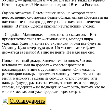
Украину, — произнесла я. – Я хотела взять у таких интервью.
И что вы думаете? Не нашла ни одного! Все – за Россию.
Одесса захохотал. Потемневшее небо, на котором теперь
неестественно смотрелись белые облака, начало сбрасывать на
нас тяжелые капли дождя, ветер понес намокшие лепестки
вишни. В глазах Одессы краснел неугасающий уголек.
– Свадьба в Малиновке, — сквозь смех сказал он. – Вот
приедет точно такая же – симпатичная, молодая щира
украинка, будет гутарить по-украински, и они все будут за
Украину. Куда ветер, туда дым. Но мы все вместе будем
держаться за землю! А вино не пейте. Не надо вам оно.
Пошел сильный дождь. Зашелестел по полям. Часовые
вставали тенями на дорогах – совсем взрослые и
восемнадцатилетние с суровыми лицами. Они махали,
растопырив пальцы, пропуская машину в темноту, и когда
земля, намокнув, выдала из себя дух, стало понятно: эти
пальцы будут держаться за землю, за озимые, и те, с виду
слабые, выдержат – не подведут. Может быть, потому, что во
многих местах они уже проросли через смерть.
Отблагодарить