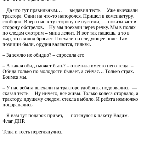
– Да что тут правильным… — выдавил тесть. – Уже выезжали
трактора. Один на что-то напоролся. Пришел в комендатуру,
сообщил. Вчера нас в ту сторону не пустили, — показывает в
сторону обстрелов. – Ну мы поехали через речку. Мы в полях
по следам смотрим – мина лежит. И вот так пашешь, а то в
жар, то в холод бросает. Поехали на следующее поле. Там
позиции были, орудия валяются, гильзы.
– За землю не обидно? – спросила его.
– А какая обида может быть? – ответила вместо него теща. –
Обида только по молодости бывает, а сейчас… Только страх.
Боимся мы.
– У нас ребята выехали на тракторе удобрять, подорвались, —
сказал тесть. – Ну ничего, все живы. Только колеса оторвало, а
трактору, идущему следом, стекла выбило. И ребята немножко
поцарапались.
– Я вам тут подарок привез, — потянулся к пакету Вадим. –
Флаг ДНР.
Теща и тесть переглянулись.