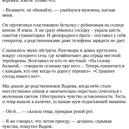
коровки, взятое только что.
– Возьмите, не обижайте, — улыбнулся мужчина, нагнав
меня.
Он протягивал пластиковую бутылку с рубиновым на солнце
вином. Я взяла. А он сразу обвинил соседку – украла шесть
пакетов гуманитарки. И двоюродного брата – поставил у себя
генератор, а родственниками даже телефоны зарядить не дает.
Слышались звуки обстрела. Разговоры в домах крутились
вокруг соседнего села, где хозяйничают два отряда местной
теробороны. Возглавил ее кто-то местный. «На голову
больной, – говорили сельчане про него. – Теперь поквитается
с каждым, кто ему когда-то дорогу перешел». «Страшнее
соседа никого нет».
Мы дошли до родственников Вадима, когда небо стало
неестественно синим и окончательно перестало сочетаться с
молочным светом. Обострилось чувство оставленности. Тесть
и теща вышли к калитке, услышав шум подъехавшей машины.
– Ой-й… — сказала теща, прикрыв рукой рот.
– Я же говорил, что летом приеду, — деланно, скрывая
чувства, пошутил Вадим.