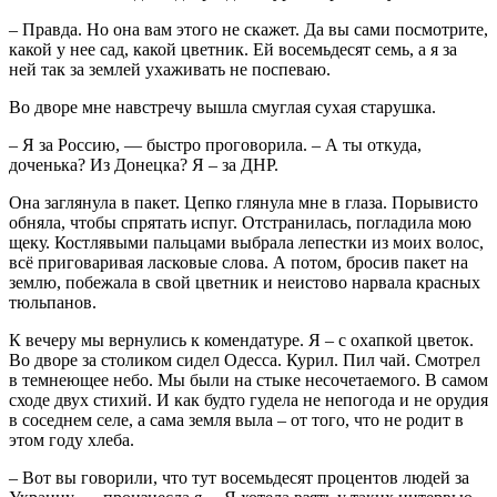
– Правда. Но она вам этого не скажет. Да вы сами посмотрите,
какой у нее сад, какой цветник. Ей восемьдесят семь, а я за
ней так за землей ухаживать не поспеваю.
Во дворе мне навстречу вышла смуглая сухая старушка.
– Я за Россию, — быстро проговорила. – А ты откуда,
доченька? Из Донецка? Я – за ДНР.
Она заглянула в пакет. Цепко глянула мне в глаза. Порывисто
обняла, чтобы спрятать испуг. Отстранилась, погладила мою
щеку. Костлявыми пальцами выбрала лепестки из моих волос,
всё приговаривая ласковые слова. А потом, бросив пакет на
землю, побежала в свой цветник и неистово нарвала красных
тюльпанов.
К вечеру мы вернулись к комендатуре. Я – с охапкой цветок.
Во дворе за столиком сидел Одесса. Курил. Пил чай. Смотрел
в темнеющее небо. Мы были на стыке несочетаемого. В самом
сходе двух стихий. И как будто гудела не непогода и не орудия
в соседнем селе, а сама земля выла – от того, что не родит в
этом году хлеба.
– Вот вы говорили, что тут восемьдесят процентов людей за