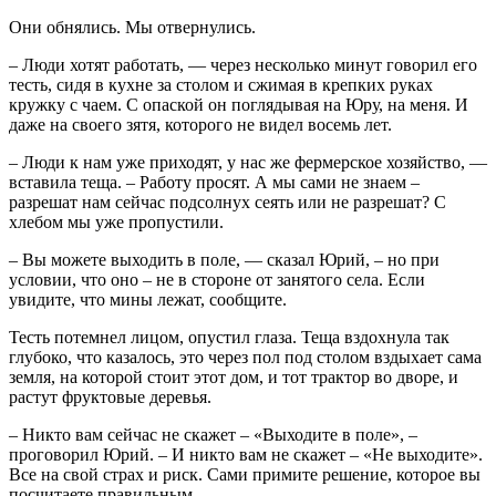
Они обнялись. Мы отвернулись.
– Люди хотят работать, — через несколько минут говорил его
тесть, сидя в кухне за столом и сжимая в крепких руках
кружку с чаем. С опаской он поглядывая на Юру, на меня. И
даже на своего зятя, которого не видел восемь лет.
– Люди к нам уже приходят, у нас же фермерское хозяйство, —
вставила теща. – Работу просят. А мы сами не знаем –
разрешат нам сейчас подсолнух сеять или не разрешат? С
хлебом мы уже пропустили.
– Вы можете выходить в поле, — сказал Юрий, – но при
условии, что оно – не в стороне от занятого села. Если
увидите, что мины лежат, сообщите.
Тесть потемнел лицом, опустил глаза. Теща вздохнула так
глубоко, что казалось, это через пол под столом вздыхает сама
земля, на которой стоит этот дом, и тот трактор во дворе, и
растут фруктовые деревья.
– Никто вам сейчас не скажет – «Выходите в поле», –
проговорил Юрий. – И никто вам не скажет – «Не выходите».
Все на свой страх и риск. Сами примите решение, которое вы
посчитаете правильным.