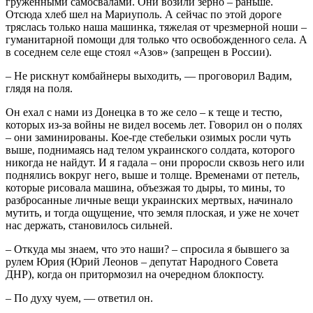
груженными самосвалами. Они возили зерно – раньше.
Отсюда хлеб шел на Мариуполь. А сейчас по этой дороге
тряслась только наша машинка, тяжелая от чрезмерной ноши –
гуманитарной помощи для только что освобожденного села. А
в соседнем селе еще стоял «Азов» (запрещен в России).
– Не рискнут комбайнеры выходить, — проговорил Вадим,
глядя на поля.
Он ехал с нами из Донецка в то же село – к теще и тестю,
которых из-за войны не видел восемь лет. Говорил он о полях
– они заминированы. Кое-где стебельки озимых росли чуть
выше, поднимаясь над телом украинского солдата, которого
никогда не найдут. И я гадала – они проросли сквозь него или
поднялись вокруг него, выше и толще. Временами от петель,
которые рисовала машина, объезжая то дыры, то мины, то
разбросанные личные вещи украинских мертвых, начинало
мутить, и тогда ощущение, что земля плоская, и уже не хочет
нас держать, становилось сильней.
– Откуда мы знаем, что это наши? – спросила я бывшего за
рулем Юрия (Юрий Леонов – депутат Народного Совета
ДНР), когда он притормозил на очередном блокпосту.
– По духу чуем, — ответил он.