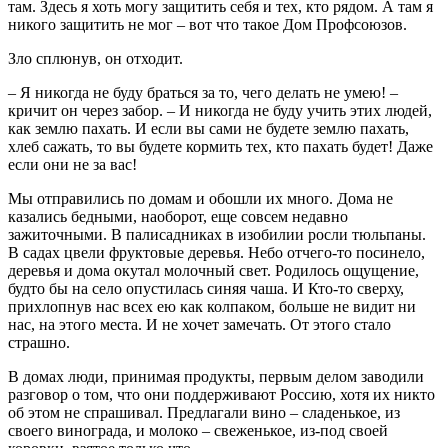
там. Здесь я хоть могу защитить себя и тех, кто рядом. А там я
никого защитить не мог – вот что такое Дом Профсоюзов.
Зло сплюнув, он отходит.
– Я никогда не буду браться за то, чего делать не умею! –
кричит он через забор. – И никогда не буду учить этих людей,
как землю пахать. И если вы сами не будете землю пахать,
хлеб сажать, то вы будете кормить тех, кто пахать будет! Даже
если они не за вас!
Мы отправились по домам и обошли их много. Дома не
казались бедными, наоборот, еще совсем недавно
зажиточными. В палисадниках в изобилии росли тюльпаны.
В садах цвели фруктовые деревья. Небо отчего-то посинело,
деревья и дома окутал молочный свет. Родилось ощущение,
будто бы на село опустилась синяя чаша. И Кто-то сверху,
прихлопнув нас всех ею как колпаком, больше не видит ни
нас, на этого места. И не хочет замечать. От этого стало
страшно.
В домах люди, принимая продукты, первым делом заводили
разговор о том, что они поддерживают Россию, хотя их никто
об этом не спрашивал. Предлагали вино – сладенькое, из
своего винограда, и молоко – свеженькое, из-под своей