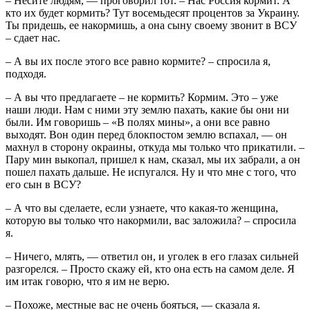
– Несите людям, — проговорил тот. – Нас Россия кормит. А
кто их будет кормить? Тут восемьдесят процентов за Украину.
Ты придешь, ее накормишь, а она сыну своему звонит в ВСУ
– сдает нас.
– А вы их после этого все равно кормите? – спросила я,
подходя.
– А вы что предлагаете – не кормить? Кормим. Это – уже
наши люди. Нам с ними эту землю пахать, какие бы они ни
были. Им говоришь – «В полях мины», а они все равно
выходят. Вон один перед блокпостом землю вспахал, — он
махнул в сторону окраины, откуда мы только что прикатили. –
Пару мин выкопал, пришел к нам, сказал, мы их забрали, а он
пошел пахать дальше. Не испугался. Ну и что мне с того, что
его сын в ВСУ?
– А что вы сделаете, если узнаете, что какая-то женщина,
которую вы только что накормили, вас заложила? – спросила
я.
– Ничего, млять, — ответил он, и уголек в его глазах сильней
разгорелся. – Просто скажу ей, кто она есть на самом деле. Я
им итак говорю, что я им не верю.
– Похоже, местные вас не очень бояться, — сказала я.