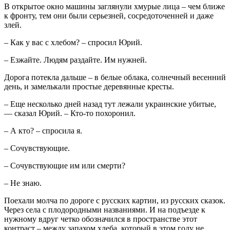
В открытое окно машины заглянули хмурые лица – чем ближе
к фронту, тем они были серьезней, сосредоточенней и даже
злей.
– Как у вас с хлебом? – спросил Юрий.
– Езжайте. Людям раздайте. Им нужней.
Дорога потекла дальше – в белые облака, солнечный весенний
день, и замелькали простые деревянные кресты.
– Еще несколько дней назад тут лежали украинские убитые,
— сказал Юрий. – Кто-то похоронил.
– А кто? – спросила я.
– Сочувствующие.
– Сочувствующие им или смерти?
– Не знаю.
Поехали молча по дороге с русских картин, из русских сказок.
Через села с плодородными названиями. И на подъезде к
нужному вдруг четко обозначился в пространстве этот
контраст – между запахом хлеба, который в этом году не